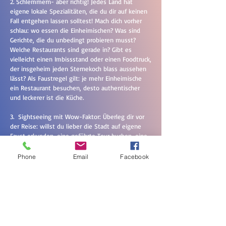
2. Schlemmern- aber richtig! Jedes Land hat
eigene lokale Spezialitäten, die du dir auf keinen
Fall entgehen lassen solltest! Mach dich vorher
schlau: wo essen die Einheimischen? Was sind
Gerichte, die du unbedingt probieren musst?
Welche Restaurants sind gerade in? Gibt es
vielleicht einen Imbissstand oder einen Foodtruck,
der insgeheim jeden Sternekoch blass aussehen
lässt? Als Faustregel gilt: je mehr Einheimische
ein Restaurant besuchen, desto authentischer
und leckerer ist die Küche.
3. Sightseeing mit Wow-Faktor: Überleg dir vor
der Reise: willst du lieber die Stadt auf eigene
Faust erkunden, eine geführte Tour buchen, eine
schicke Vespa ausleihen, die U-Bahn nehmen
oder brauchst du vielleicht sogar ein Mietauto?
Phone
Email
Facebook
Egal für welche Option du dich entscheidest,
bereite dich vor. Mach dir eine Liste mit
Sehenswürdigkeiten, die du unbedingt sehen und
Aktivitäten, die du unbedingt ausprobieren
möchtest. Du wolltest schon immer in Südafrika
bungee jumpen gehen oder in Nizza alle 95
Eissorten der bekannten Eisdiele probieren? Setz