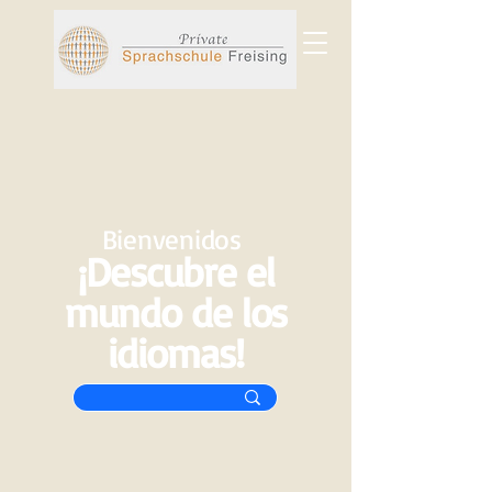
Bienvenidos
¡Descubre el
mundo de los
idiomas!