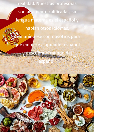
realidad. Nuestras profesoras
son altamente calificadas, su
lengua materna es el español y
hablan otros idiomas.
Comuníquese con nosotros para
que empiece a aprender español
y descubra el mundo del
español!