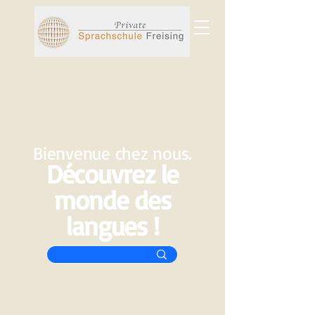
Bienvenue chez nous.
Découvrez le
monde des
langues !