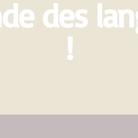
de des lan
!