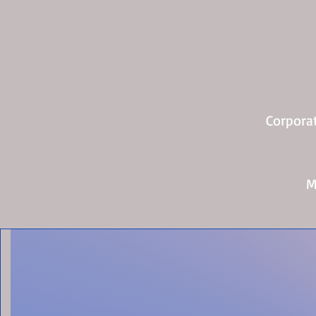
Corpora
M