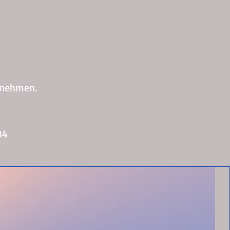
rnehmen.
34