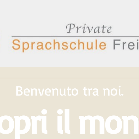
Benvenuto tra noi.
opri il mo