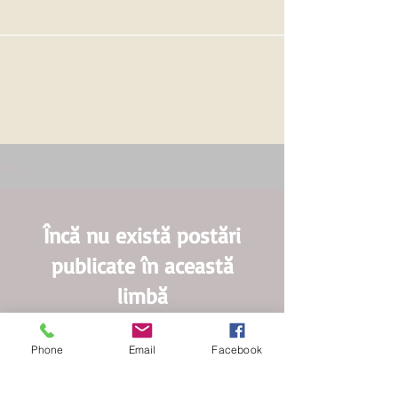
Blog
Încă nu există postări
publicate în această
limbă
Odată ce postările sunt publicate, le
vei putea vedea aici.
Phone
Email
Facebook