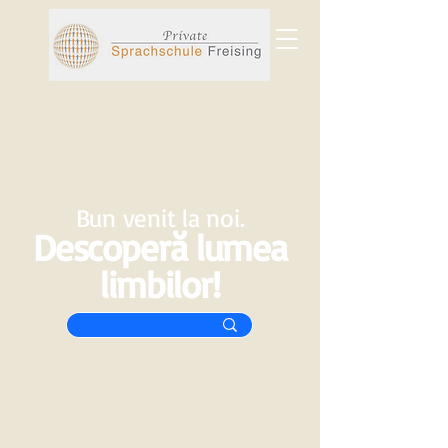
Bun venit la noi.
Descoperă lumea
limbilor!